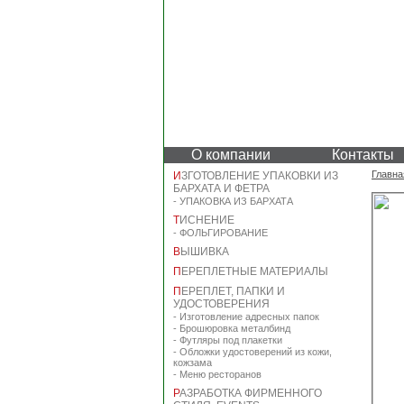
О компании
Контакты
Главна
И
ЗГОТОВЛЕНИЕ УПАКОВКИ ИЗ
БАРХАТА И ФЕТРА
-
УПАКОВКА ИЗ БАРХАТА
Т
ИСНЕНИЕ
-
ФОЛЬГИРОВАНИЕ
В
ЫШИВКА
П
ЕРЕПЛЕТНЫЕ МАТЕРИАЛЫ
П
ЕРЕПЛЕТ, ПАПКИ И
УДОСТОВЕРЕНИЯ
-
Изготовление адресных папок
-
Брошюровка металбинд
-
Футляры под плакетки
-
Обложки удостоверений из кожи,
кожзама
-
Меню ресторанов
Р
АЗРАБОТКА ФИРМЕННОГО