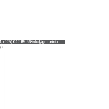
4, (925) 042-65-56/info@gm-print.ru
»
ы