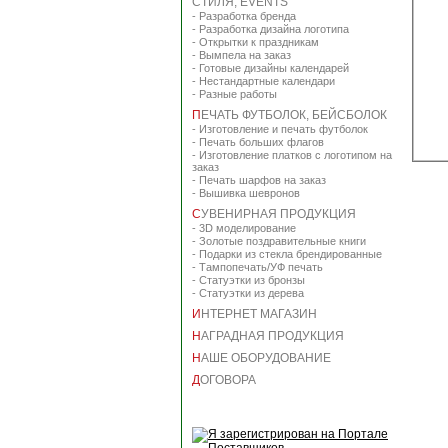
СТИЛЯ, EVENTS
-
Разработка бренда
-
Разработка дизайна логотипа
-
Открытки к праздникам
-
Вымпела на заказ
-
Готовые дизайны календарей
-
Нестандартные календари
-
Разные работы
П
ЕЧАТЬ ФУТБОЛОК, БЕЙСБОЛОК
-
Изготовление и печать футболок
-
Печать больших флагов
-
Изготовление платков с логотипом на
заказ
-
Печать шарфов на заказ
-
Вышивка шевронов
С
УВЕНИРНАЯ ПРОДУКЦИЯ
-
3D моделирование
-
Золотые поздравительные книги
-
Подарки из стекла брендированные
-
Тампопечать/УФ печать
-
Статуэтки из бронзы
-
Статуэтки из дерева
И
НТЕРНЕТ МАГАЗИН
Н
АГРАДНАЯ ПРОДУКЦИЯ
Н
АШЕ ОБОРУДОВАНИЕ
Д
ОГОВОРА