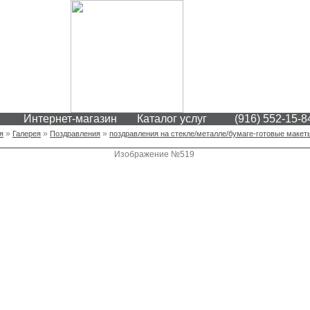
Интернет-магазин
Каталог услуг
(916) 552-15-8
»
»
»
я
Галерея
Поздравления
поздравления на стекле/металле/бумаге-готовые макет